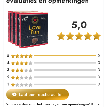
evaluaties en opmerkingen
5,0
5
5
4
0
3
0
2
0
1
0
Laat een reactie achter
Voorwaarden voor het toevoegen van opmerkingen:
U moet