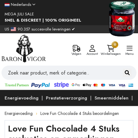
Nederlands
MEGA JULI SALE
SNEL & DISCREET | 100% ORIGINEEL
US
90.357 succesvolle leveringen ✔
0
Volgen
Account
Winkelwagen
Menu
Energievoeding
Prestatieverzorging
Smeermiddelen
Energievoeding
Love Fun Chocolade 4 Stuks beoordelingen
Love Fun Chocolade 4 Stuks