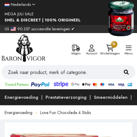
Nederlands
MEGA JULI SALE
SNEL & DISCREET | 100% ORIGINEEL
US
90.357 succesvolle leveringen ✔
0
Volgen
Account
Winkelwagen
Menu
Energievoeding
Prestatieverzorging
Smeermiddelen
Energievoeding
Love Fun Chocolade 4 Stuks