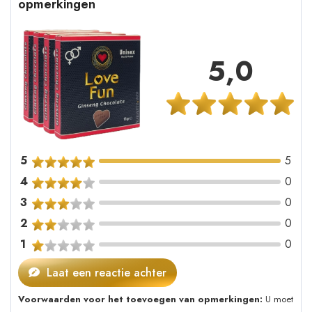
opmerkingen
5,0
5
5
4
0
3
0
2
0
1
0
Laat een reactie achter
Voorwaarden voor het toevoegen van opmerkingen:
U moet