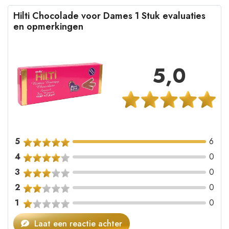
Hilti Chocolade voor Dames 1 Stuk evaluaties
en opmerkingen
5,0
5
6
4
0
3
0
2
0
1
0
Laat een reactie achter