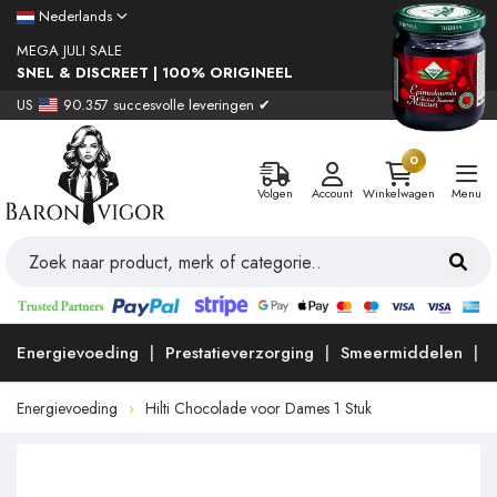
Nederlands
MEGA JULI SALE
SNEL & DISCREET | 100% ORIGINEEL
US
90.357 succesvolle leveringen ✔
0
Volgen
Account
Winkelwagen
Menu
Energievoeding
Prestatieverzorging
Smeermiddelen
Energievoeding
Hilti Chocolade voor Dames 1 Stuk