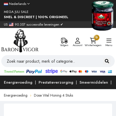
Nederlands
MEGA JULI SALE
SNEL & DISCREET | 100% ORIGINEEL
US
90.357 succesvolle leveringen ✔
0
Volgen
Account
Winkelwagen
Menu
Energievoeding
Prestatieverzorging
Smeermiddelen
Energievoeding
Dose Vital Honing 4 Stuks