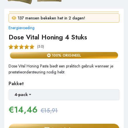
7 mensen kochten in 24 uur!
137 mensen bekeken het in 2 dagen!
Energievoeding
Dose Vital Honing 4 Stuks
(5.0)
100% ORIGINEEL
Dose Vital Honing Pasta biedt een praktisch gebruik wanneer je
prestatieondersteuning nodig hebt.
Pakket
4-pack
€
14,46
€15,91