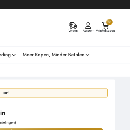
0
Volgen
Account
Winkelwagen
eding
Meer Kopen, Minder Betalen
 uur!
t in 2 dagen!
in
rdelingen)