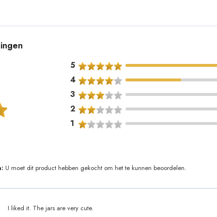
kingen
5
4
3
2
1
:
U moet dit product hebben gekocht om het te kunnen beoordelen.
I liked it. The jars are very cute.