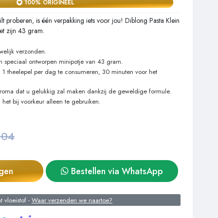
100% ORIGINEEL
wilt proberen, is één verpakking iets voor jou! Diblong Pasta Klein
t zijn 43 gram.
welijk verzonden.
 speciaal ontworpen minipotje van 43 gram.
1 theelepel per dag te consumeren, 30 minuten voor het
aroma dat u gelukkig zal maken dankzij de geweldige formule.
et bij voorkeur alleen te gebruiken.
,04
agen
Bestellen via WhatsApp
 vloeistof -
Waar verzenden we naartoe?