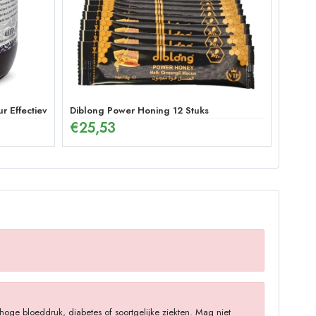
ur Effectieve Ginseng Pepermunt Pasta voor Mannen
Diblong Power Honing 12 Stuks
€
25,53
oge bloeddruk, diabetes of soortgelijke ziekten. Mag niet