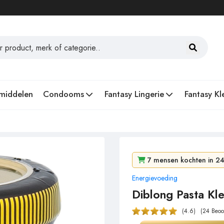
middelen
Condooms
Fantasy Lingerie
Fantasy Kl
7 mensen kochten in 24
Energievoeding
102 mensen bekeken he
Diblong Pasta Kle
(4.6)
(24 Beoo