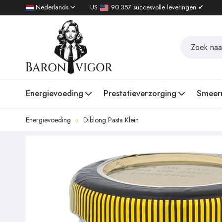
Nederlands
US
90.357 succesvolle leveringen ✔
Energievoeding
Prestatieverzorging
Smeer
Energievoeding
Diblong Pasta Klein