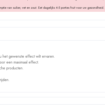
 van suiker, vet en zout. Eet dagelijks 4-5 porties fruit voor uw gezondheid.
 het gewenste effect wilt ervaren.
oor een maximaal effect.
sche producten.
ijden.