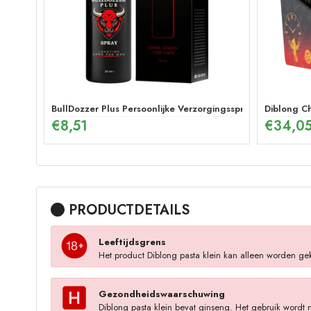
BullDozzer Plus Persoonlijke Verzorgingsspray
Diblong C
€
8,51
€
34,0
PRODUCTDETAILS
Leeftijdsgrens
Het product Diblong pasta klein kan alleen worden gek
Gezondheidswaarschuwing
Diblong pasta klein bevat ginseng. Het gebruik wordt 