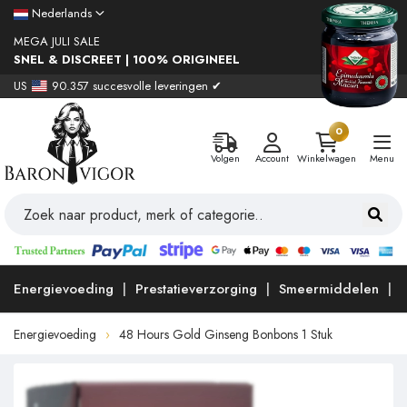
Nederlands
MEGA JULI SALE
SNEL & DISCREET | 100% ORIGINEEL
US
90.357 succesvolle leveringen ✔
0
Volgen
Account
Winkelwagen
Menu
Energievoeding
Prestatieverzorging
Smeermiddelen
Energievoeding
48 Hours Gold Ginseng Bonbons 1 Stuk