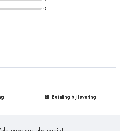
0
ng
Betaling bij levering
olg onze sociale media!