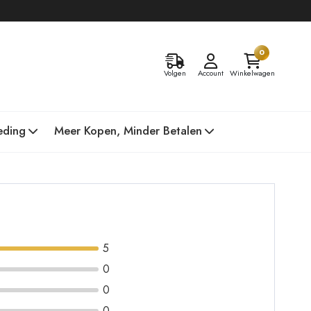
0
Volgen
Account
Winkelwagen
eding
Meer Kopen, Minder Betalen
5
0
0
0