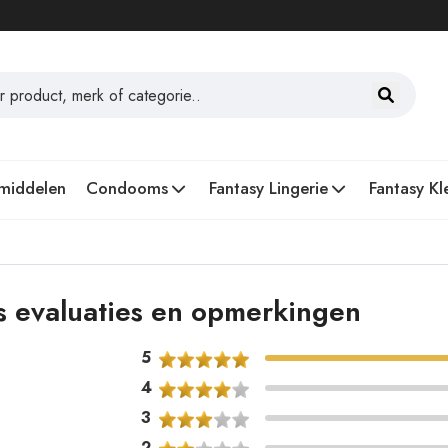
middelen
Condooms
Fantasy Lingerie
Fantasy Kl
s evaluaties en opmerkingen
5
4
3
2