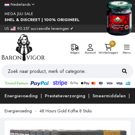
Nederlands
MEGA JULI SALE
SNEL & DISCREET | 100% ORIGINEEL
US
90.357 succesvolle leveringen ✔
0
Volgen
Account
Winkelwagen
Menu
Energievoeding
Prestatieverzorging
Smeermiddelen
Energievoeding
48 Hours Gold Koffie 8 Stuks