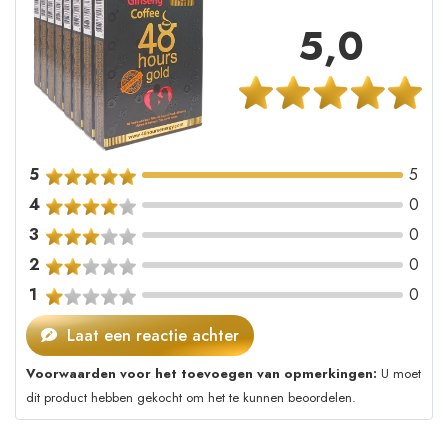
5,0
5
5
4
0
3
0
2
0
1
0
Laat een reactie achter
Voorwaarden voor het toevoegen van opmerkingen:
U moet
dit product hebben gekocht om het te kunnen beoordelen.