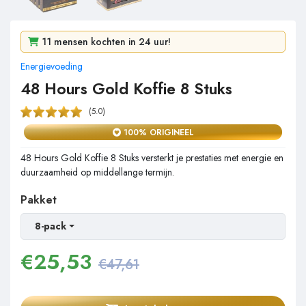
1e bestseller van de week
11 mensen kochten in 24 uur!
Energievoeding
248 mensen bekeken het in 2 dagen!
48 Hours Gold Koffie 8 Stuks
(5.0)
100% ORIGINEEL
48 Hours Gold Koffie 8 Stuks versterkt je prestaties met energie en
duurzaamheid op middellange termijn.
Pakket
8-pack
€
25,53
€47,61