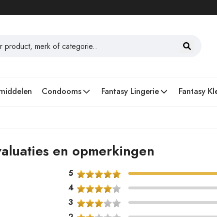
middelen
Condooms
Fantasy Lingerie
Fantasy Kl
evaluaties en opmerkingen
5
4
3
2