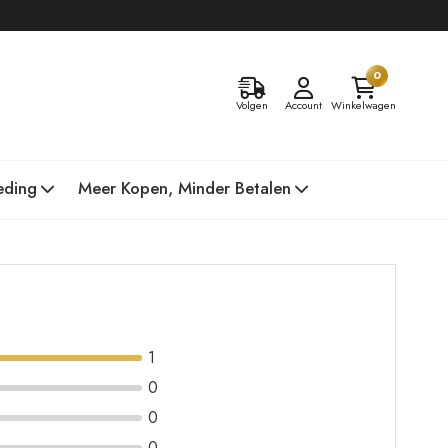
0
Volgen
Account
Winkelwagen
eding
Meer Kopen, Minder Betalen
1
0
0
0