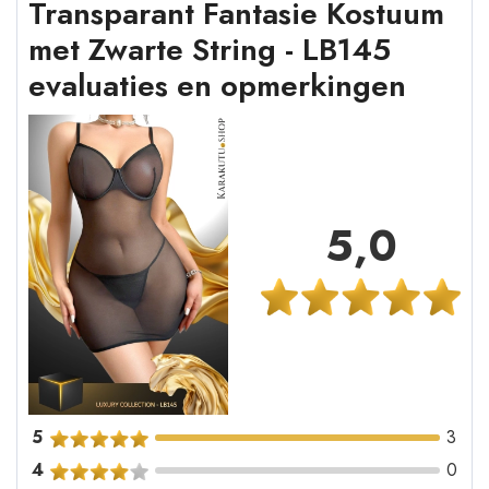
Transparant Fantasie Kostuum
met Zwarte String - LB145
evaluaties en opmerkingen
5,0
5
3
4
0