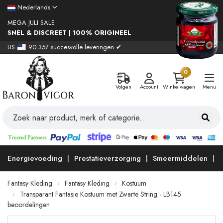
Nederlands
MEGA JULI SALE
SNEL & DISCREET | 100% ORIGINEEL
US
90.357 succesvolle leveringen ✔
0
Volgen
Account
Winkelwagen
Menu
Energievoeding
Prestatieverzorging
Smeermiddelen
Fantasy Kleding
Fantasy Kleding
Kostuum
Transparant Fantasie Kostuum met Zwarte String - LB145
beoordelingen