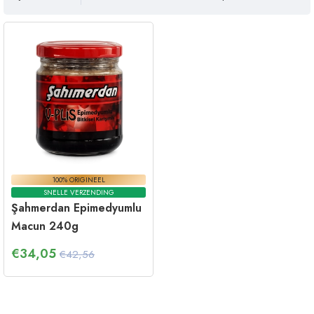
100% ORIGINEEL
SNELLE VERZENDING
Şahmerdan Epimedyumlu
Macun 240g
€
34,05
€42,56