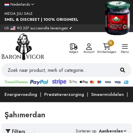
Nederlands
MEGA JULI SALE
SNEL & DISCREET | 100% ORIGINEEL
US
90.357 succesvolle leveringen ✔
0
Volgen
Account
Winkelwagen
Menu
Energievoeding
Prestatieverzorging
Smeermiddelen
Şahımerdan
Filters
Sorteren op