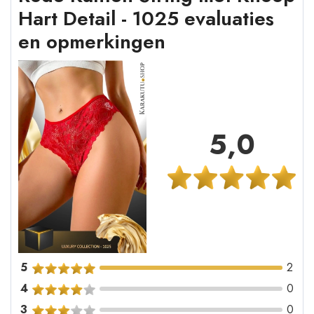
Hart Detail - 1025 evaluaties
en opmerkingen
5,0
5
2
4
0
3
0