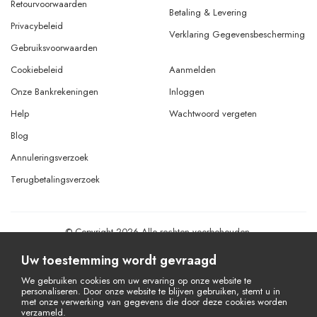
Retourvoorwaarden
Betaling & Levering
Privacybeleid
Verklaring Gegevensbescherming
Gebruiksvoorwaarden
Cookiebeleid
Aanmelden
Onze Bankrekeningen
Inloggen
Help
Wachtwoord vergeten
Blog
Annuleringsverzoek
Terugbetalingsverzoek
© Copyright 2026 Alle rechten voorbehouden.
Powered By
AMERKEZ LLC
Uw toestemming wordt gevraagd
We gebruiken cookies om uw ervaring op onze website te
personaliseren. Door onze website te blijven gebruiken, stemt u in
met onze verwerking van gegevens die door deze cookies worden
verzameld.