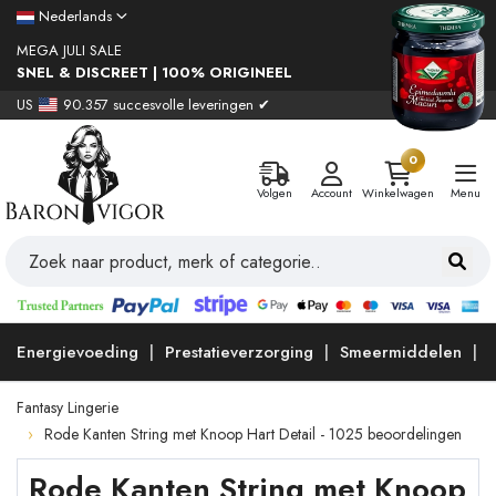
Nederlands
MEGA JULI SALE
SNEL & DISCREET | 100% ORIGINEEL
US
90.357 succesvolle leveringen ✔
0
Volgen
Account
Winkelwagen
Menu
Energievoeding
Prestatieverzorging
Smeermiddelen
Fantasy Lingerie
Rode Kanten String met Knoop Hart Detail - 1025 beoordelingen
Rode Kanten String met Knoop