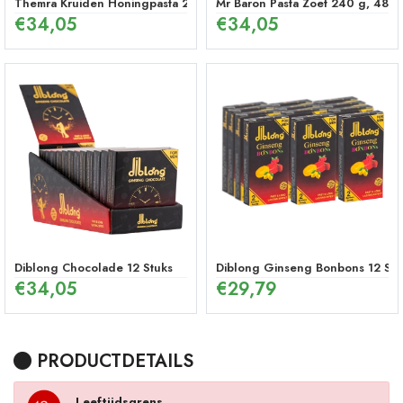
Themra Kruiden Honingpasta 240 g – Energetische Mix
Mr Baron Pasta Zoet 240 g, 48 U
€
34,05
€
34,05
Diblong Chocolade 12 Stuks
Diblong Ginseng Bonbons 12 Stu
€
34,05
€
29,79
PRODUCTDETAILS
Leeftijdsgrens