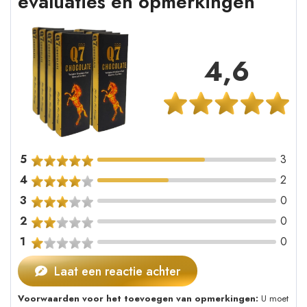
evaluaties en opmerkingen
4,6
5
3
4
2
3
0
2
0
1
0
Laat een reactie achter
Voorwaarden voor het toevoegen van opmerkingen:
U moet