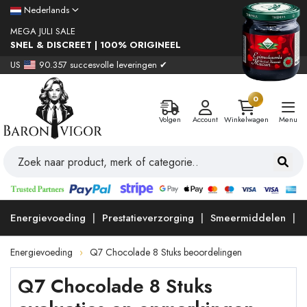
Nederlands
MEGA JULI SALE
SNEL & DISCREET | 100% ORIGINEEL
US
90.357 succesvolle leveringen ✔
0
Volgen
Account
Winkelwagen
Menu
Energievoeding
Prestatieverzorging
Smeermiddelen
Energievoeding
Q7 Chocolade 8 Stuks beoordelingen
Q7 Chocolade 8 Stuks