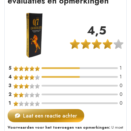
evaluaties en opmerkingen
4,5
5
1
4
1
3
0
2
0
1
0
Laat een reactie achter
Voorwaarden voor het toevoegen van opmerkingen:
U moet