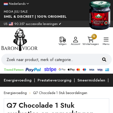
Nederlands
MEGA JULI SALE
SNEL & DISCREET | 100% ORIGINEEL
US
90.357 succesvolle leveringen ✔
0
Volgen
Account
Winkelwagen
Menu
Energievoeding
Prestatieverzorging
Smeermiddelen
Energievoeding
Q7 Chocolade 1 Stuk beoordelingen
Q7 Chocolade 1 Stuk