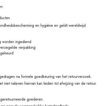
en
ducten
ondheidsbescherming en hygiëne en geldt wereldwijd.
ng worden ingediend
 verzegelde verpakking
edgekeurd
edragen na formele goedkeuring van het retourverzoek.
et niet naleven hiervan kan leiden tot afwijzing van de retour.
e geretourneerde goederen.