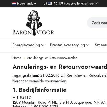
Nederlands
US
90.357 succesvolle leveringen ✔
Energievoeding
Prestatieverzorging
Smeer
Home
Annulerings- en Retourvoorwaarden
Annulerings- en Retourvoorwaar
Ingangsdatum:
21.02.2016 Dit Restitutie- en Retourbele
hieronder vermelde voorwaarden.
1. Bedrijfsinformatie
MITUM LLC
1209 Mountain Road Pl NE, Ste N Albuquerque, NM 87
Telefoon: +1 505 220 3073