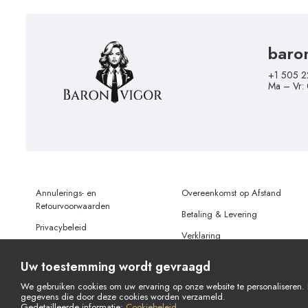
baro
+1 505 2
Ma – Vr:
Annulerings- en
Overeenkomst op Afstand
Retourvoorwaarden
Betaling & Levering
Privacybeleid
Verklaring
Gebruiksvoorwaarden
Gegevensbescherming
Uw toestemming wordt gevraagd
We gebruiken cookies om uw ervaring op onze website te personaliseren. D
gegevens die door deze cookies worden verzameld.
© Copyright 2026 Alle rechten voorbehouden.
Gedetailleerde informatie:
Cookiebeleid