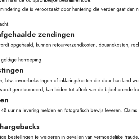
en naar de oorspronkelijke betaalmethode.
indering die is veroorzaakt door hantering die verder gaat dan
acht.
-afgehaalde zendingen
wordt opgehaald, kunnen retourverzendkosten, douanekosten, rech
 geldige herroeping.
stingen
n, btw, invoerbelastingen of inklaringskosten die door hun land 
rdt geretourneerd, kan leiden tot aftrek van de bijbehorende ko
ren
48 uur na levering melden en fotografisch bewijs leveren. Clai
chargebacks
e bestellingen te weigeren in gevallen van vermoedelijke fraude,