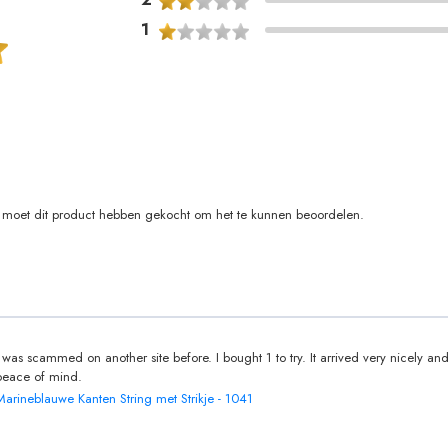
1
moet dit product hebben gekocht om het te kunnen beoordelen.
I was scammed on another site before. I bought 1 to try. It arrived very nicely an
peace of mind.
Marineblauwe Kanten String met Strikje - 1041