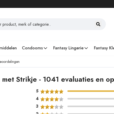
middelen
Condooms
Fantasy Lingerie
Fantasy Kl
beoordelingen
met Strikje - 1041 evaluaties en 
5
4
3
2