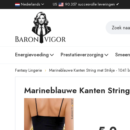
Nederlands
US
90.357 succesvolle leveringen ✔
Energievoeding
Prestatieverzorging
Smeer
Fantasy Lingerie
Marineblauwe Kanten String met Strikje - 1041 
Marineblauwe Kanten String 