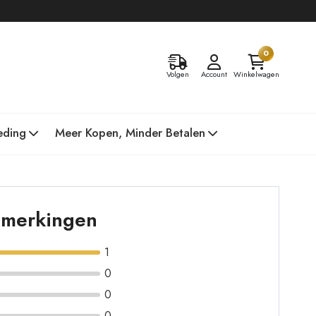
0
Volgen
Account
Winkelwagen
eding
Meer Kopen, Minder Betalen
opmerkingen
1
0
0
0