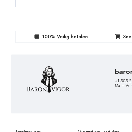
100% Veilig betalen
Sne
baro
+1 505 2
Ma – Vr:
Annulerings- en
Overeenkomst op Afstand