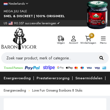
Nederlands
MEGA JULI SALE
SNEL & DISCREET | 100% ORIGINEEL
US
90.357 succesvolle leveringen ✔
0
Volgen
Account
Winkelwagen
Menu
Energievoeding
Prestatieverzorging
Smeermiddelen
Energievoeding
Love Fun Ginseng Bonbons 8 Stuks