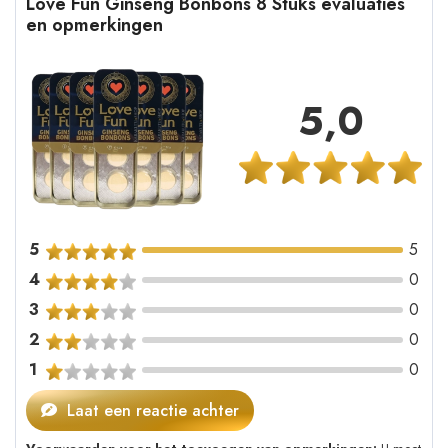
Love Fun Ginseng Bonbons 8 Stuks evaluaties
en opmerkingen
5,0
5
5
4
0
3
0
2
0
1
0
Laat een reactie achter