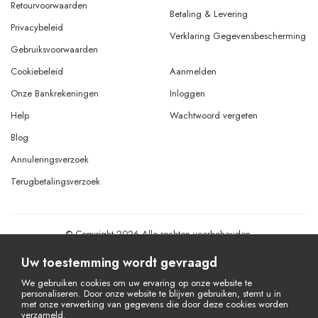
Retourvoorwaarden
Betaling & Levering
Privacybeleid
Verklaring Gegevensbescherming
Gebruiksvoorwaarden
Cookiebeleid
Aanmelden
Onze Bankrekeningen
Inloggen
Help
Wachtwoord vergeten
Blog
Annuleringsverzoek
Terugbetalingsverzoek
© Copyright 2026 Alle rechten voorbehouden.
Powered By
AMERKEZ LLC
Uw toestemming wordt gevraagd
We gebruiken cookies om uw ervaring op onze website te
personaliseren. Door onze website te blijven gebruiken, stemt u in
met onze verwerking van gegevens die door deze cookies worden
verzameld.