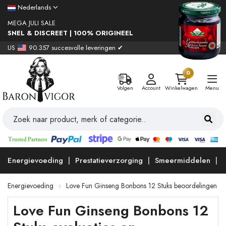
Nederlands
MEGA JULI SALE
SNEL & DISCREET | 100% ORIGINEEL
US
90.357 succesvolle leveringen ✔
0
Volgen
Account
Winkelwagen
Menu
Energievoeding
Prestatieverzorging
Smeermiddelen
Energievoeding
Love Fun Ginseng Bonbons 12 Stuks beoordelingen
Love Fun Ginseng Bonbons 12