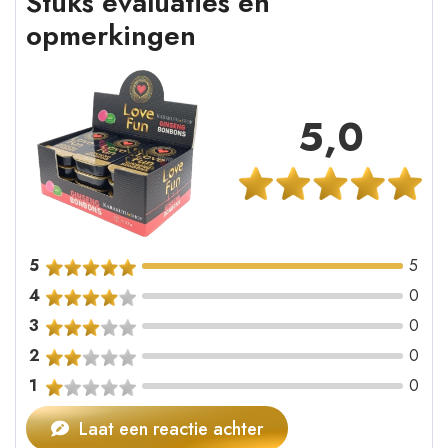
Stuks evaluaties en
opmerkingen
5,0
5
5
4
0
3
0
2
0
1
0
Laat een reactie achter