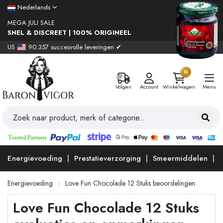
Nederlands
MEGA JULI SALE
SNEL & DISCREET | 100% ORIGINEEL
US
90.357 succesvolle leveringen ✔
0
Volgen
Account
Winkelwagen
Menu
Energievoeding
Prestatieverzorging
Smeermiddelen
Energievoeding
Love Fun Chocolade 12 Stuks beoordelingen
Love Fun Chocolade 12 Stuks