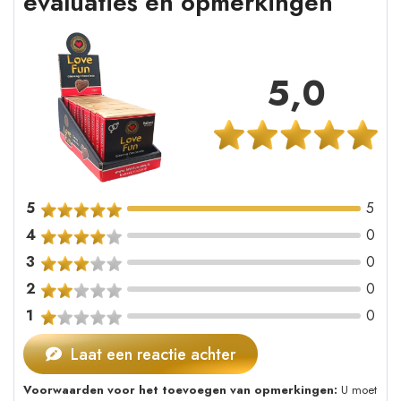
evaluaties en opmerkingen
5,0
5
5
4
0
3
0
2
0
1
0
Laat een reactie achter
Voorwaarden voor het toevoegen van opmerkingen:
U moet