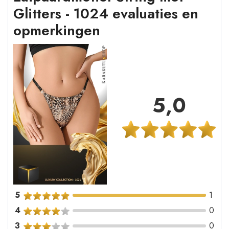
Glitters - 1024 evaluaties en
opmerkingen
5,0
5
1
4
0
3
0