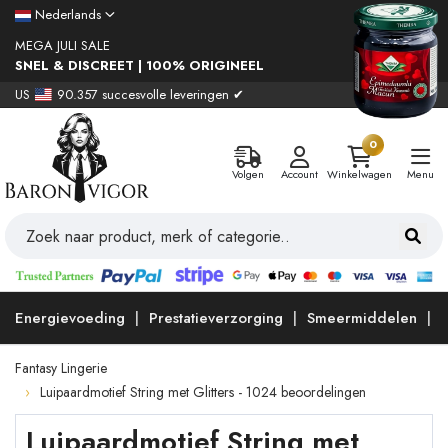
Nederlands
MEGA JULI SALE
SNEL & DISCREET | 100% ORIGINEEL
US
90.357 succesvolle leveringen ✔
0
Volgen
Account
Winkelwagen
Menu
Energievoeding
Prestatieverzorging
Smeermiddelen
Fantasy Lingerie
Luipaardmotief String met Glitters - 1024 beoordelingen
Luipaardmotief String met