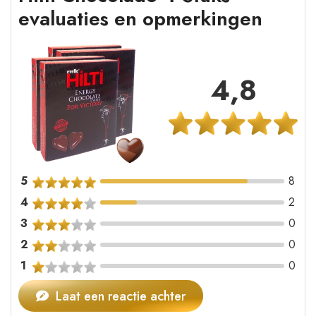
evaluaties en opmerkingen
4,8
5
8
4
2
3
0
2
0
1
0
Laat een reactie achter