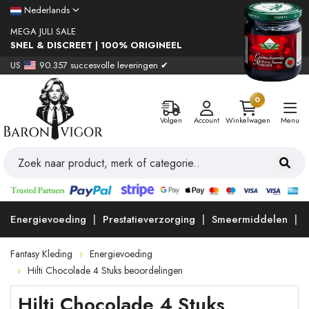
Nederlands
MEGA JULI SALE
SNEL & DISCREET | 100% ORIGINEEL
US
90.357 succesvolle leveringen ✔
0
Volgen
Account
Winkelwagen
Menu
Energievoeding
Prestatieverzorging
Smeermiddelen
Fantasy Kleding
Energievoeding
Hilti Chocolade 4 Stuks beoordelingen
Hilti Chocolade 4 Stuks