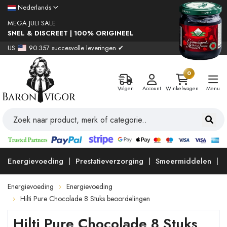
Nederlands
MEGA JULI SALE
SNEL & DISCREET | 100% ORIGINEEL
US
90.357 succesvolle leveringen ✔
0
Volgen
Account
Winkelwagen
Menu
Energievoeding
Prestatieverzorging
Smeermiddelen
Energievoeding
Energievoeding
Hilti Pure Chocolade 8 Stuks beoordelingen
Hilti Pure Chocolade 8 Stuks