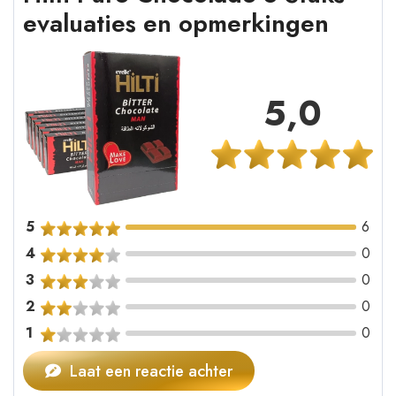
evaluaties en opmerkingen
5,0
5
6
4
0
3
0
2
0
1
0
Laat een reactie achter