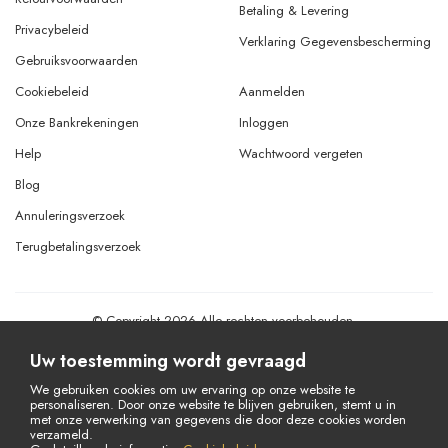
Betaling & Levering
Privacybeleid
Verklaring Gegevensbescherming
Gebruiksvoorwaarden
Cookiebeleid
Aanmelden
Onze Bankrekeningen
Inloggen
Help
Wachtwoord vergeten
Blog
Annuleringsverzoek
Terugbetalingsverzoek
© Copyright 2026 Alle rechten voorbehouden.
Powered By
AMERKEZ LLC
Uw toestemming wordt gevraagd
We gebruiken cookies om uw ervaring op onze website te
personaliseren. Door onze website te blijven gebruiken, stemt u in
met onze verwerking van gegevens die door deze cookies worden
verzameld.