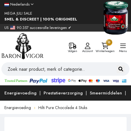
Nederlands
MEGA JULI SALE
SNEL & DISCREET | 100% ORIGINEEL
US
90.357 succesvolle leveringen ✔
0
Volgen
Account
Winkelwagen
Menu
Energievoeding
Prestatieverzorging
Smeermiddelen
Energievoeding
Hilti Pure Chocolade 4 Stuks