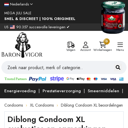
Nederlands
MEGA JULI SALE
SNEL & DISCREET | 100% ORIGINEEL
US
90.357 succesvolle leveringen ✔
0
Volgen
Account
Winkelwagen
Menu
Energievoeding
Prestatieverzorging
Smeermiddelen
Condooms
XL Condooms
Diblong Condoom XL beoordelingen
Diblong Condoom XL