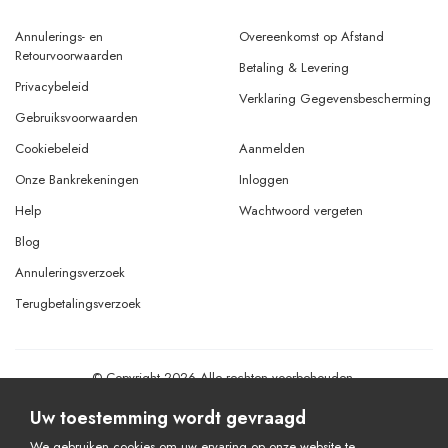
Annulerings- en
Overeenkomst op Afstand
Retourvoorwaarden
Betaling & Levering
Privacybeleid
Verklaring Gegevensbescherming
Gebruiksvoorwaarden
Cookiebeleid
Aanmelden
Onze Bankrekeningen
Inloggen
Help
Wachtwoord vergeten
Blog
Annuleringsverzoek
Terugbetalingsverzoek
© Copyright 2026 Alle rechten voorbehouden.
Powered By
AMERKEZ LLC
Uw toestemming wordt gevraagd
We gebruiken cookies om uw ervaring op onze website te