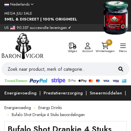
Nederlands
MEGA JULI SALE
SNEL & DISCREET | 100% ORIGINEEL
US
90.357 succesvolle leveringen ✔
0
Volgen
Account
Winkelwagen
Menu
Energievoeding
Prestatieverzorging
Smeermiddelen
Energievoeding
Energy Drinks
Bufalo Shot Drankje 4 Stuks beoordelingen
Bufalo Shot Drankje 4 Stuks