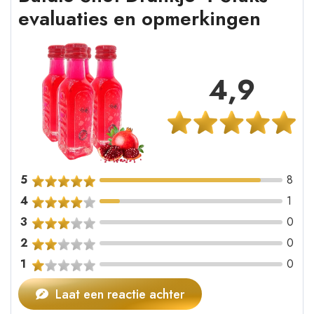
evaluaties en opmerkingen
4,9
5
8
4
1
3
0
2
0
1
0
Laat een reactie achter