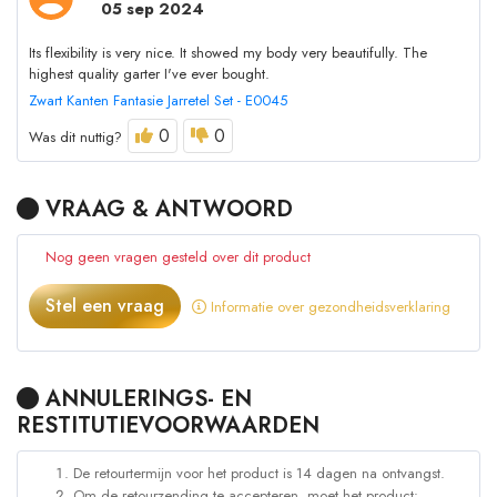
05 sep 2024
Its flexibility is very nice. It showed my body very beautifully. The
highest quality garter I've ever bought.
Zwart Kanten Fantasie Jarretel Set - E0045
0
0
Was dit nuttig?
VRAAG & ANTWOORD
Nog geen vragen gesteld over dit product
Stel een vraag
Informatie over gezondheidsverklaring
ANNULERINGS- EN
RESTITUTIEVOORWAARDEN
De retourtermijn voor het product is 14 dagen na ontvangst.
Om de retourzending te accepteren, moet het product: