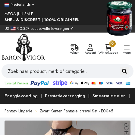
Nederlands
MEGA JULI SALE
SNEL & DISCREET | 100% ORIGINEEL
US
90.357 succesvolle leveringen ✔
0
Volgen
Account
Winkelwagen
Menu
Energievoeding
Prestatieverzorging
Smeermiddelen
Fantasy Lingerie
Zwart Kanten Fantasie Jarretel Set - E0045