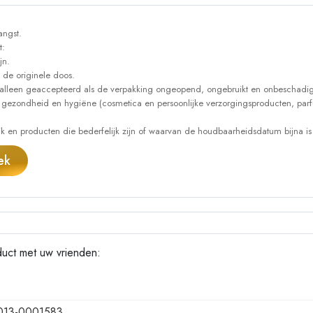
angst.
t:
jn.
 de originele doos.
alleen geaccepteerd als de verpakking ongeopend, ongebruikt en onbeschadig
 gezondheid en hygiëne (cosmetica en persoonlijke verzorgingsproducten, parf
 en producten die bederfelijk zijn of waarvan de houdbaarheidsdatum bijna is
ek
duct met uw vrienden:
13-0001583