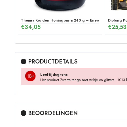
Themra Kruiden Honingpasta 240 g – Energetische Mix
Diblong P
€
34,05
€
25,53
PRODUCTDETAILS
Leeftijdsgrens
Het product Zwarte tanga met strikje en glitters - 101
BEOORDELINGEN