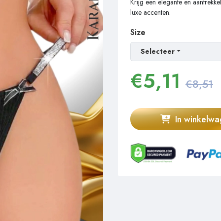
Krijg een elegante en aantrekkel
luxe accenten.
Size
Selecteer
€
5,11
€8,51
In winkelw