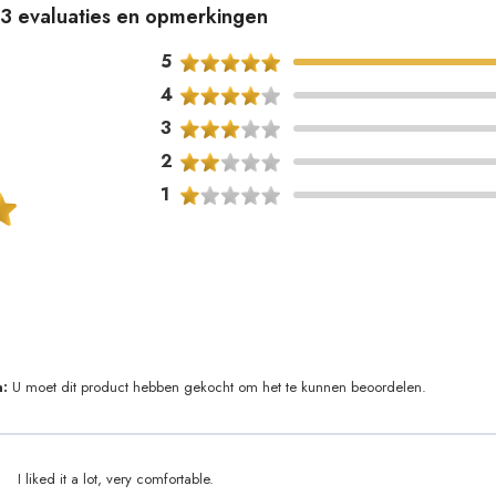
013 evaluaties en opmerkingen
5
4
3
2
1
:
U moet dit product hebben gekocht om het te kunnen beoordelen.
I liked it a lot, very comfortable.