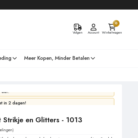
0
Volgen
Account
Winkelwagen
eding
Meer Kopen, Minder Betalen
 uur!
 in 2 dagen!
Strikje en Glitters - 1013
elingen)