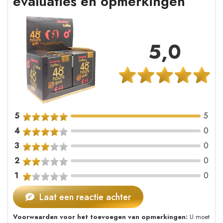
evaluaties en opmerkingen
5,0
5
5
4
0
3
0
2
0
1
0
Laat een reactie achter
Voorwaarden voor het toevoegen van opmerkingen:
U moet