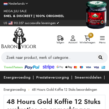
Nederlands
MEGA JULI SALE
SNEL & DISCREET | 100% ORIGINEEL
US
90.357 succesvolle leveringen ✔
0
Volgen
Account
Winkelwagen
Menu
Energievoeding
Prestatieverzorging
Smeermiddelen
Energievoeding
48 Hours Gold Koffie 12 Stuks beoordelingen
48 Hours Gold Koffie 12 Stuks